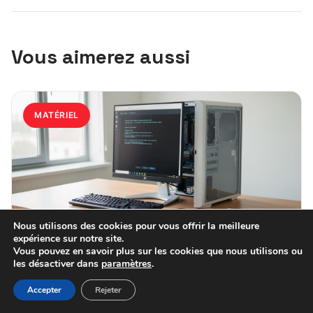
Vous aimerez aussi
MATÉRIEL
Nous utilisons des cookies pour vous offrir la meilleure
expérience sur notre site.
Vous pouvez en savoir plus sur les cookies que nous utilisons ou
5 août 2026
les désactiver dans
paramètres
.
PC sans système d’exploitation : bien
Accepter
Rejeter
choisir