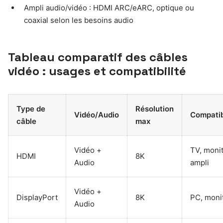
Ampli audio/vidéo : HDMI ARC/eARC, optique ou
coaxial selon les besoins audio
Tableau comparatif des câbles
vidéo : usages et compatibilité
Type de
Résolution
Vidéo/Audio
Compatib
câble
max
Vidéo +
TV, monit
HDMI
8K
Audio
ampli
Vidéo +
DisplayPort
8K
PC, moni
Audio