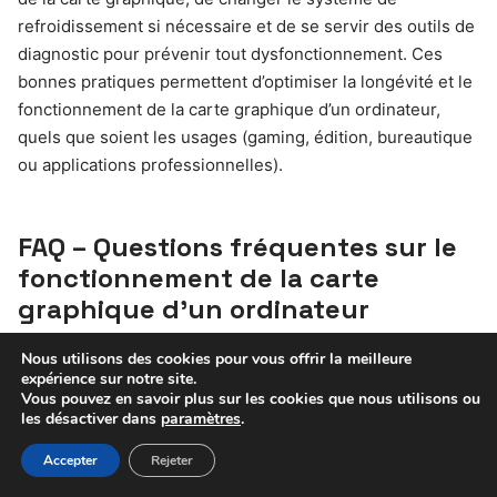
refroidissement si nécessaire et de se servir des outils de
diagnostic pour prévenir tout dysfonctionnement. Ces
bonnes pratiques permettent d’optimiser la longévité et le
fonctionnement de la carte graphique d’un ordinateur,
quels que soient les usages (gaming, édition, bureautique
ou applications professionnelles).
FAQ – Questions fréquentes sur le
fonctionnement de la carte
graphique d’un ordinateur
Nous utilisons des cookies pour vous offrir la meilleure
Comment savoir si une carte graphique est compatible
expérience sur notre site.
avec mon ordinateur et mon écran ?
Vous pouvez en savoir plus sur les cookies que nous utilisons ou
Vérifiez l’emplacement PCIe de votre carte mère, la
les désactiver dans
paramètres
.
puissance de l’alimentation et la présence de ports HDMI
ou DisplayPort compatibles avec l’écran. Consultez le
Accepter
Rejeter
manuel de la carte mère ou le site du fabricant pour plus